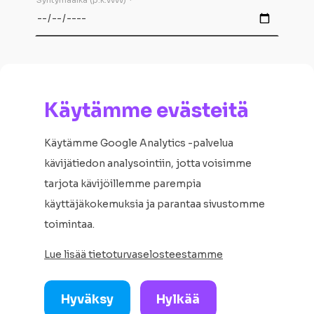
Annan luvan opiskelutietoni hakemiseksi
oppilaitokseni ja/tai Opetushallituksen
tietojärjestelmästä.
Käytämme evästeitä
Käytämme Google Analytics -palvelua
Jatka
kävijätiedon analysointiin, jotta voisimme
tarjota kävijöillemme parempia
käyttäjäkokemuksia ja parantaa sivustomme
toimintaa.
Lue lisää tietoturvaselosteestamme
Hyväksy
Hylkää