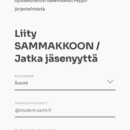
opiskelutietosi hakemiseksi Peppi-
järjestelmästä.
Liity
SAMMAKKOON /
Jatka jäsenyyttä
Asiointikieli
Sähköpostiosoite *
Syntymäaika (p.k.vvvv) *