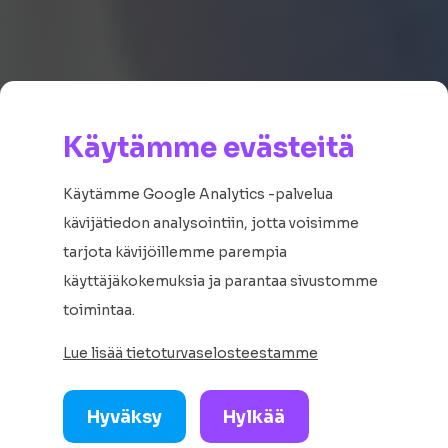
Suomen parhaat
Käytämme evästeitä
opiskelijaedut ja
parempi
Käytämme Google Analytics -palvelua
kävijätiedon analysointiin, jotta voisimme
opiskelijaelämä
tarjota kävijöillemme parempia
käyttäjäkokemuksia ja parantaa sivustomme
Slice on Suomen suurin opiskelijaetupalvelu ja
toimintaa.
maksuton digitaalinen opiskelijakortti.
Lue lisää tietoturvaselosteestamme
Lataa sovellus tästä
Hyväksy
Hylkää